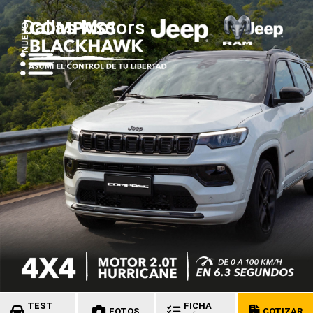
Dallas Motors
TEST
FICHA
FOTOS
COTIZAR