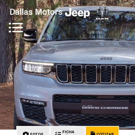
Dallas Motors
FICHA
FOTOS
COTIZAR