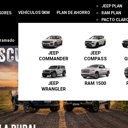
JEEP PLAN
VEHÍCULOS 0KM
PLAN DE AHORRO
SORES
RAM PLAN
PACTO CLAR
CONTACTO
gramado
JEEP
JEEP
COMMANDER
COMPASS
G
JEEP
RAM 1500
WRANGLER