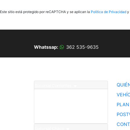
Este sitio está protegido por reCAPTCHA y se aplican la
Política de Privacidad
y 
Whatssap:
362 535-9635
Contacto
Sitio
QUIÉ
Sucursal Corrientes
Teléfono :
0379 443-1110
VEHÍ
Postventa: 362 400-0511
Whatssap: 379 428-4581
PLAN
Comercial: Lunes a Viernes de 08:00 a 20:30hs I Sábados de
09:00 a 12:30hs
POST
Av. Pedro Ferré 1899 - Corrientes Capital.
CONT
Sucursal Chaco