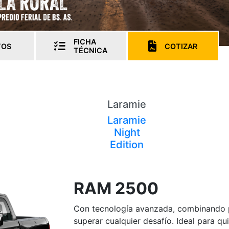
FICHA
TOS
COTIZAR
TÉCNICA
Laramie
Laramie
Night
Edition
RAM 2500
Con tecnología avanzada, combinando po
superar cualquier desafío. Ideal para qu