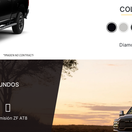
CO
Diam
GUNDOS
misión ZF AT8