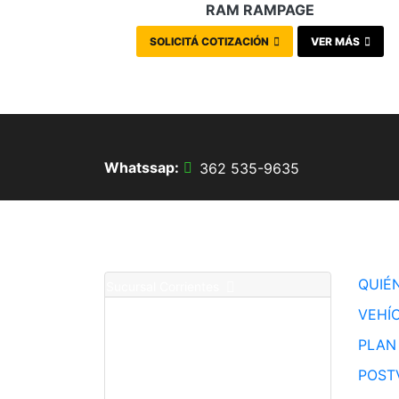
RAM RAMPAGE
SOLICITÁ COTIZACIÓN
VER MÁS
Whatssap:
362 535-9635
Contacto
Sitio
QUIÉ
Sucursal Corrientes
Teléfono :
0379 443-1110
VEHÍ
Postventa: 362 400-0511
Whatssap: 379 428-4581
PLAN
Comercial: Lunes a Viernes de 08:00 a 20:30hs I Sábados de
09:00 a 12:30hs
POST
Av. Pedro Ferré 1899 - Corrientes Capital.