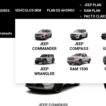
JEEP PLAN
VEHÍCULOS 0KM
PLAN DE AHORRO
SORES
RAM PLAN
PACTO CLAR
CONTACTO
gramado
JEEP
JEEP
COMMANDER
COMPASS
G
JEEP
RAM 1500
WRANGLER
JEEP COMPASS