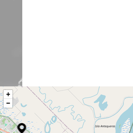
ab de 9 a
17:00 –
+
−