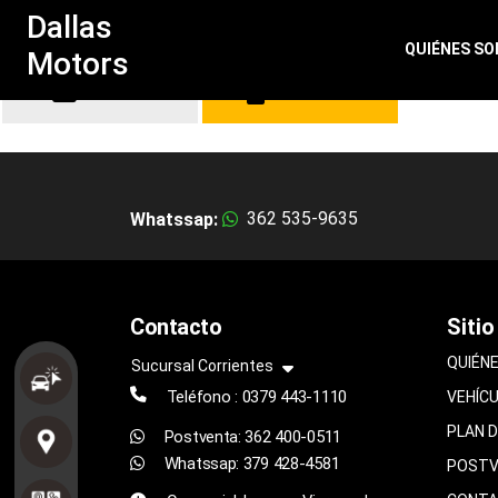
Dallas
QUIÉNES S
Motors
FOTOS
COTIZAR
362 535-9635
Whatssap:
Contacto
Sitio
QUIÉN
Sucursal Corrientes
Teléfono :
0379 443-1110
VEHÍC
PLAN 
Postventa: 362 400-0511
Whatssap: 379 428-4581
POSTV