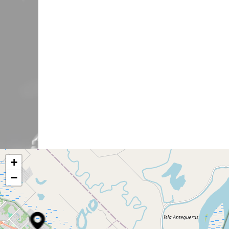
ab de 9 a
17:00 –
+
−