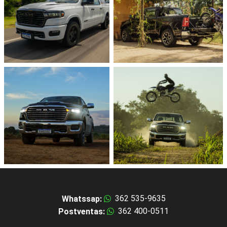
TU LARAMIE® EN 5 SEGUNDOS
Motor 3.0L I6
Llantas 20" cromadas
Parrilla Frontal cromada
Tapizado interior en cuero
negro